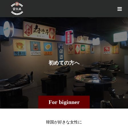
初
め
て
の
方
へ
For biginner
韓国が好きな女性に